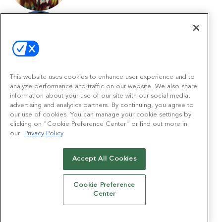
Hernan Tantardini
SVP & General Manager Savory BU
Pepsico Mexico Foods
This website uses cookies to enhance user experience and to
analyze performance and traffic on our website. We also share
Rebeca Vázquez
information about your use of our site with our social media,
advertising and analytics partners. By continuing, you agree to
Marketing Director
our use of cookies. You can manage your cookie settings by
KFC
clicking on "Cookie Preference Center" or find out more in
our
Privacy Policy
Melissa Villanueva
Accept All Cookies
Marketing Senior Leader Confectionery &
Seasonals
Mars
Cookie Preference
Center